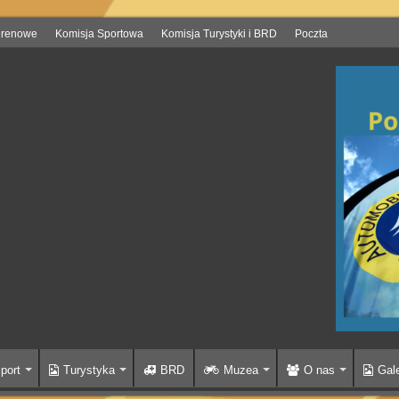
erenowe
Komisja Sportowa
Komisja Turystyki i BRD
Poczta
port
Turystyka
BRD
Muzea
O nas
Gale