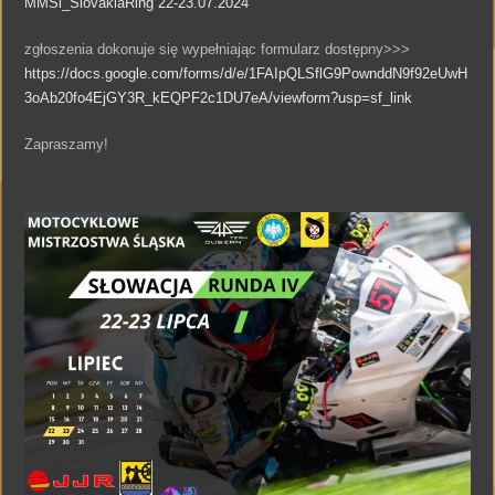
MMŚl_SlovakiaRing 22-23.07.2024
zgłoszenia dokonuje się wypełniając formularz dostępny>>>
https://docs.google.com/forms/d/e/1FAIpQLSflG9PownddN9f92eUwH
3oAb20fo4EjGY3R_kEQPF2c1DU7eA/viewform?usp=sf_link
Zapraszamy!