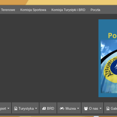
i Terenowe
Komisja Sportowa
Komisja Turystyki i BRD
Poczta
port
Turystyka
BRD
Muzea
O nas
Gale