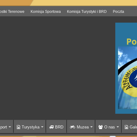
ostki Terenowe
Komisja Sportowa
Komisja Turystyki i BRD
Poczta
port
Turystyka
BRD
Muzea
O nas
Gale