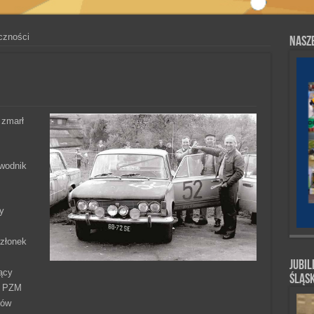
czności
Nasze
 zmarł
awodnik
y
członek
Jubil
ący
Śląs
o PZM
rów