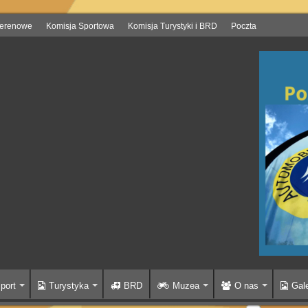
Terenowe
Komisja Sportowa
Komisja Turystyki i BRD
Poczta
port
Turystyka
BRD
Muzea
O nas
Gale