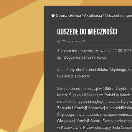
Strona Główna
/
Aktulności
/
Odszedł do wie
Odszedł do wieczności
26 sierpnia 2025
Z żalem informujemy, że w dniu 22.08.2025
śp. Bogusław Januszkiewicz.
Zasłużony dla Automobilklubu Śląskiego z
i działacz sportowy.
Swoją karierę rozpoczął w 1955 r. Trzykrotn
Mistrz Śląska i Wicemistrz Polski w latach
sześćdziesiątych ubiegłego stulecia. Były 
Zarządu i Komisji Sportowej Automobilklubu
Śląskiego , były członek i wiceprzewodnicz
Okręgowej Komisji Sportu Samochodoweg
w Katowicach, Przewodniczący Koła Senio