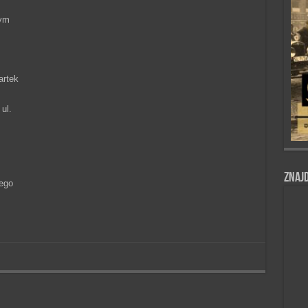
tym
artek
ul.
Znajd
iego