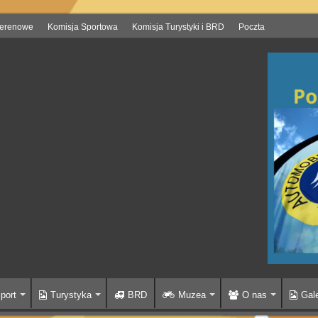
Terenowe
Komisja Sportowa
Komisja Turystyki i BRD
Poczta
port
Turystyka
BRD
Muzea
O nas
Gale