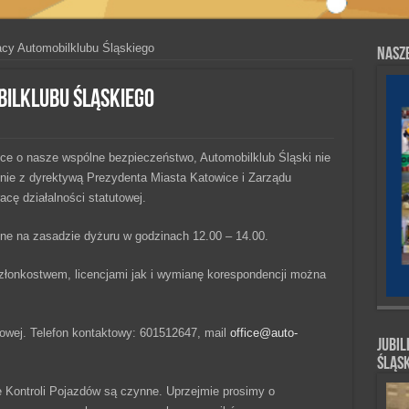
acy Automobilklubu Śląskiego
Nasze
bilklubu Śląskiego
sce o nasze wspólne bezpieczeństwo, Automobilklub Śląski nie
dnie z dyrektywą Prezydenta Miasta Katowice i Zarządu
ę działalności statutowej.
nne na zasadzie dyżuru w godzinach 12.00 – 14.00.
złonkostwem, licencjami jak i wymianę korespondencji można
lowej. Telefon kontaktowy: 601512647, mail
office@auto-
Jubil
Śląs
 Kontroli Pojazdów są czynne. Uprzejmie prosimy o