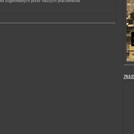
twa sugerowanych przez naszych pracowników.
Znajd