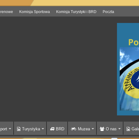
erenowe
Komisja Sportowa
Komisja Turystyki i BRD
Poczta
port
Turystyka
BRD
Muzea
O nas
Gale