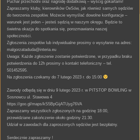
Puchar przechodni oraz nagrodę dodatkową – wyścig gokartami!
Zapraszamy kluby, kierowników OeSów, jak również samych sędziów
do tworzenia zespołów. Możecie wymyślać dowolne konfiguracje –
warunek jest jeden – jesteś sędzią w naszym okręgu. Będzie to
świetna okazja do spotkania się, porozmawiania naszej
społeczności.
Zgłoszenia zespołów lub indywidualne prosimy o wysyłanie na adres:
malgorzataduda@interia.eu
Uwaga: Każde zgłoszenie zostanie potwierdzone, w przypadku braku
potwierdzenia do 12h prosimy o kontakt telefoniczny – tel.
501452595.
Na zgłoszenia czekamy do 7 lutego 2023 r. do 15:00
Zawody odbędą się w dniu 9 lutego 2023 r. w PITSTOP BOWLING w
Sosnowcu ul. Stawowa 4
https://goo.gl/maps/kS5BpGijATUyg76VA
Zapraszamy wszystkich zgłoszonych na godzinę 18:00,
przewidziane zakończenie około godziny 21:30.
Udział w zawodach dla zaproszonych sędziów jest bezpłatny.
Serdecznie zapraszamy !