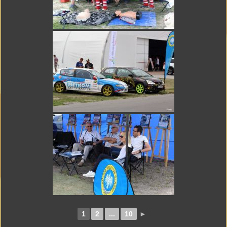
1
2
...
10
►