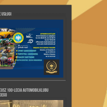
 Usługi
eusz 100-lecia Automobilklubu
kiego