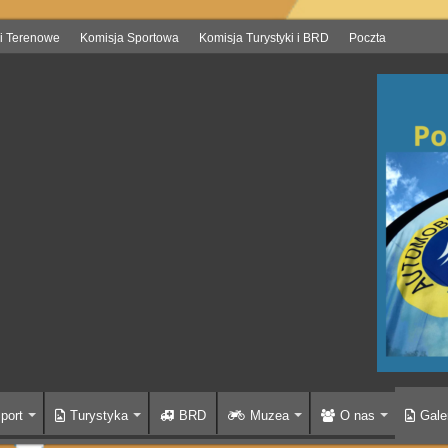
i Terenowe
Komisja Sportowa
Komisja Turystyki i BRD
Poczta
port
Turystyka
BRD
Muzea
O nas
Gale