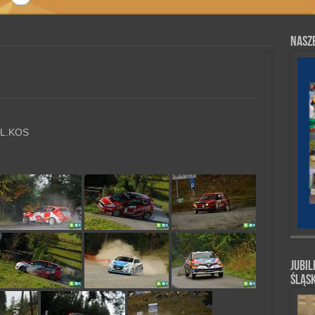
Nasze
 L.KOS
Jubil
Śląs