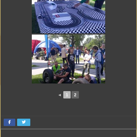
◄
1
2