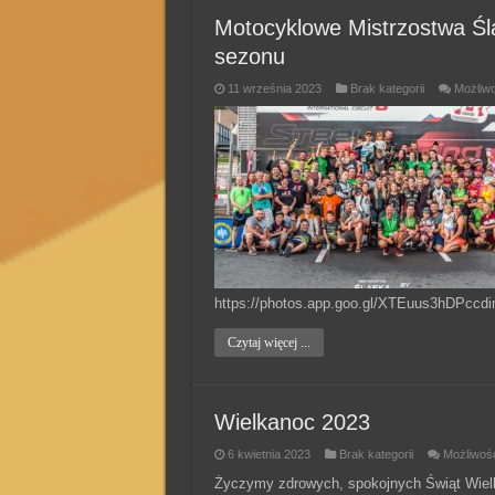
Motocyklowe Mistrzostwa Ś
sezonu
11 września 2023
Brak kategorii
Możliw
https://photos.app.goo.gl/XTEuus3hDPccdi
Czytaj więcej ...
Wielkanoc 2023
6 kwietnia 2023
Brak kategorii
Możliwoś
Życzymy zdrowych, spokojnych Świąt Wielk