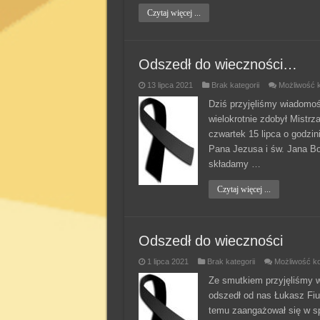
Czytaj więcej ...
Odszedł do wieczności…
13 lipca 2021
Brak kategorii
Możliwość 
Dziś przyjęliśmy wiadomoś
wielokrotnie zdobył Mistr
czwartek 15 lipca o godzi
Pana Jezusa i św. Jana Bos
składamy …
Czytaj więcej ...
Odszedł do wieczności
1 lipca 2021
Brak kategorii
Możliwość k
Ze smutkiem przyjęliśmy 
odszedł od nas Łukasz Fiu
temu zaangażował się w sp