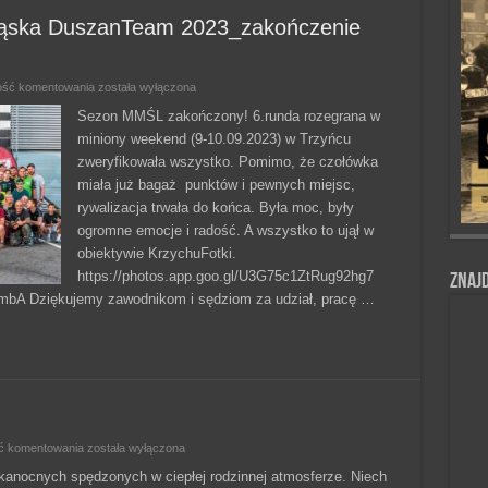
ląska DuszanTeam 2023_zakończenie
Motocyklowe
ość komentowania
została wyłączona
Mistrzostwa
Śląska
Sezon MMŚL zakończony! 6.runda rozegrana w
DuszanTeam
miniony weekend (9-10.09.2023) w Trzyńcu
2023_zakończenie
sezonu
zweryfikowała wszystko. Pomimo, że czołówka
miała już bagaż punktów i pewnych miejsc,
rywalizacja trwała do końca. Była moc, były
ogromne emocje i radość. A wszystko to ujął w
obiektywie KrzychuFotki.
https://photos.app.goo.gl/U3G75c1ZtRug92hg7
Znajd
mbA Dziękujemy zawodnikom i sędziom za udział, pracę …
Wielkanoc
ć komentowania
została wyłączona
2023
anocnych spędzonych w ciepłej rodzinnej atmosferze. Niech