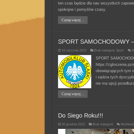
ten czas będzie dla nas wszystkich zapowie
spokojne i pomyślne czasy.
Czytaj więcej ...
SPORT SAMOCHODOWY – L
16 stycznia 2023
Brak kategorii
,
Sport
M
SPORT SAMOCHODO
https://zgloszenia.pzm
obowiązujących tym 
i sędzia tych dyscypl
nie ma opcji przedłuż
Czytaj więcej ...
Do Siego Roku!!!
30 grudnia 2022
Brak kategorii
Możliwo