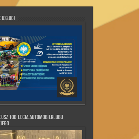
 Usługi
eusz 100-lecia Automobilklubu
kiego