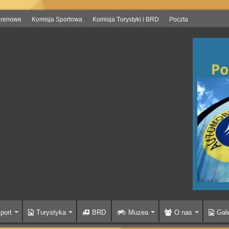
erenowe
Komisja Sportowa
Komisja Turystyki i BRD
Poczta
port
Turystyka
BRD
Muzea
O nas
Gale