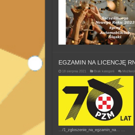
EGZAMIN NA LICENCJĘ R
18 sierpnia 2021
Brak kategorii
Możliwo
…/1_zgloszenie_na_egzamin_na… …