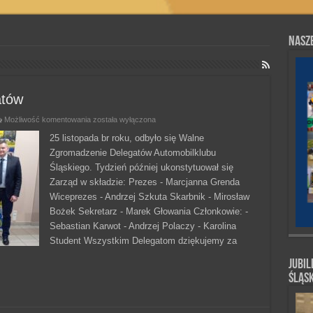
Nasze
atów
Walne
Możliwość komentowania
została wyłączona
Zgromadzenie
Delegatów
25 listopada br roku, odbyło się Walne
Zgromadzenie Delegatów Automobilklubu
Śląskiego. Tydzień później ukonstytuował się
Zarząd w składzie: Prezes - Marcjanna Grenda
Wiceprezes - Andrzej Szkuta Skarbnik - Mirosław
Bożek Sekretarz - Marek Głowania Członkowie: -
Sebastian Karwot - Andrzej Polaczy - Karolina
Student Wszystkim Delegatom dziękujemy za
Jubil
Śląs