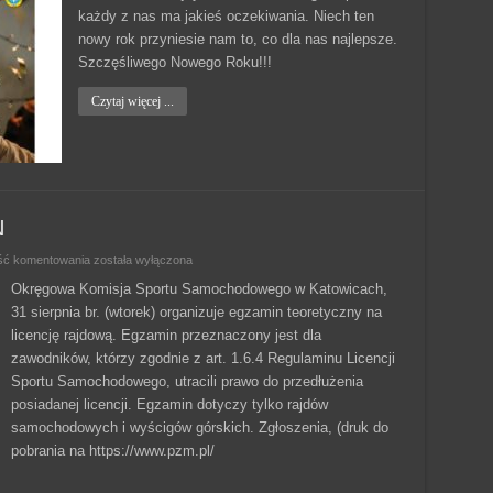
każdy z nas ma jakieś oczekiwania. Niech ten
nowy rok przyniesie nam to, co dla nas najlepsze.
Szczęśliwego Nowego Roku!!!
Czytaj więcej ...
N
EGZAMIN
ść komentowania
została wyłączona
NA
LICENCJĘ
Okręgowa Komisja Sportu Samochodowego w Katowicach,
RN
31 sierpnia br. (wtorek) organizuje egzamin teoretyczny na
licencję rajdową. Egzamin przeznaczony jest dla
zawodników, którzy zgodnie z art. 1.6.4 Regulaminu Licencji
Sportu Samochodowego, utracili prawo do przedłużenia
posiadanej licencji. Egzamin dotyczy tylko rajdów
samochodowych i wyścigów górskich. Zgłoszenia, (druk do
pobrania na https://www.pzm.pl/