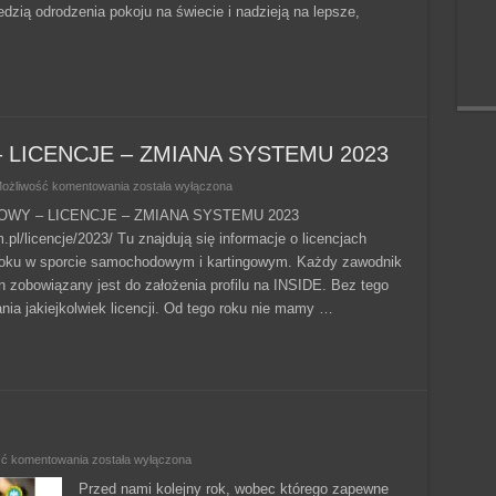
dzią odrodzenia pokoju na świecie i nadzieją na lepsze,
ICENCJE – ZMIANA SYSTEMU 2023
SPORT
ożliwość komentowania
została wyłączona
SAMOCHODOWY
–
WY – LICENCJE – ZMIANA SYSTEMU 2023
LICENCJE
.pl/licencje/2023/ Tu znajdują się informacje o licencjach
–
ZMIANA
roku w sporcie samochodowym i kartingowym. Każdy zawodnik
SYSTEMU
2023
in zobowiązany jest do założenia profilu na INSIDE. Bez tego
ania jakiejkolwiek licencji. Od tego roku nie mamy …
Do
ść komentowania
została wyłączona
Siego
Roku!!!
Przed nami kolejny rok, wobec którego zapewne