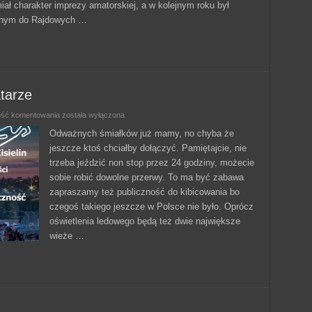
miał charakter imprezy amatorskiej, a w kolejnym roku był
anym do Rajdowych …
tarze
Będzie
ość komentowania
została wyłączona
jak
na
Odważnych śmiałków już mamy, no chyba że
Moto
jeszcze ktoś chciałby dołączyć. Pamiętajcie, nie
GP
w
trzeba jeździć non stop przez 24 godziny, możecie
Katarze
sobie robić dowolne przerwy. To ma być zabawa
zapraszamy też publiczność do kibicowania bo
czegoś takiego jeszcze w Polsce nie było. Oprócz
oświetlenia ledowego będą też dwie największe
wieże …