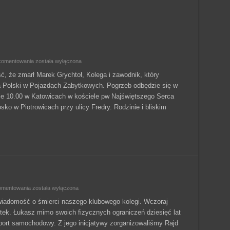
Odszedł
komentowania
została wyłączona
do
wieczności…
ć, że zmarł Marek Grychtoł, Kolega i zawodnik, który
za Polski w Pojazdach Zabytkowych. Pogrzeb odbędzie się w
nie 10.00 w Katowicach w kościele pw Najświętszego Serca
ko w Piotrowicach przy ulicy Fredry. Rodzinie i bliskim
Odszedł
omentowania
została wyłączona
do
wieczności
wiadomość o śmierci naszego klubowego kolegi. Wczoraj
tek. Łukasz mimo swoich fizycznych ograniczeń dziesięć lat
ort samochodowy. Z jego inicjatywy zorganizowaliśmy Rajd