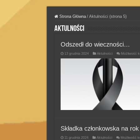
Strona Główna
/
Aktulności (strona 5)
Aktulności
Odszedł do wieczności…
13 grudnia 2024
Aktulności
Możliwość 
Składka członkowska na rok
11 grudnia 2024
Aktulności
Możliwość 