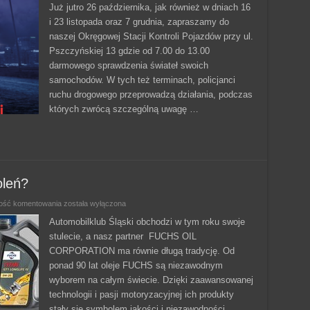
–
Już jutro 26 października, jak również w dniach 16
Nasze
i 23 listopada oraz 7 grudnia, zapraszamy do
Bezpieczeństwo”
naszej Okręgowej Stacji Kontroli Pojazdów przy ul.
Pszczyńskiej 13 gdzie od 7.00 do 13.00
darmowego sprawdzenia świateł swoich
samochodów. W tych też terminach, policjanci
ruchu drogowego przeprowadzą działania, podczas
których zwrócą szczególną uwagę …
oleń?
Fuchs
ość komentowania
została wyłączona
–
niezawodny
Automobilklub Śląski obchodzi w tym roku swoje
od
stulecie, a nasz partner FUCHS OIL
pokoleń?
CORPORATION ma równie długą tradycję. Od
ponad 90 lat oleje FUCHS są niezawodnym
wyborem na całym świecie. Dzięki zaawansowanej
technologii i pasji motoryzacyjnej ich produkty
stały się symbolem jakości i niezawodności.