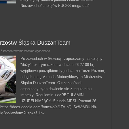
Niezawodności olejów FUCHS mogą ufać
trzostw Śląska DuszanTeam
V
ść komentowania
została wyłączona
runda
Motocyklowych
Po zawodach w Słowacji, zapraszamy na kolejny
Mistrzostw
"duży" tor. Tym razem w dniach 26-27.08 br,
Śląska
DuszanTeam
wyjątkowo początkiem tygodnia, na Torze Poznań,
odbędzie się V runda Motocyklowych Mistrzostw
Śląska DuszanTeam. O szczegółach
organizacyjnych dowiecie się z regulaminu
imprezy. Regulamin >>>REGULAMIN
UZUPEŁNIAJĄCY_5.runda MPŚL Poznań 26-
> https://docs.google.com/forms/d/e/1FAIpQLScWtM3lUNh-
2g/viewform?usp=sf_link