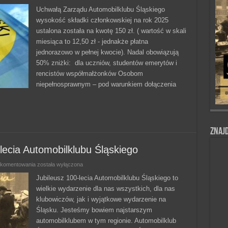
członkowska
na
Uchwałą Zarządu Automobilklubu Śląskiego
rok
wysokość składki członkowskiej na rok 2025
2025
ustalona została na kwotę 150 zł. ( wartość w skali
miesiąca to 12,50 zł - jednakże płatna
jednorazowo w pełnej kwocie). Nadal obowiązują
50% zniżki: dla uczniów, studentów emerytów i
rencistów współmałżonków Osobom
niepełnosprawnym – pod warunkiem dołączenia
Znajd
lecia Automobilklubu Śląskiego
Uroczystość
 komentowania
została wyłączona
Jubileuszu
100-
Jubileusz 100-lecia Automobilklubu Śląskiego to
lecia
wielkie wydarzenie dla nas wszystkich, dla nas
Automobilklubu
Śląskiego
klubowiczów, jak i wyjątkowe wydarzenie na
Śląsku. Jesteśmy bowiem najstarszym
automobilklubem w tym regionie. Automobilklub