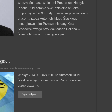
wieczności nasz wieloletni Prezes śp. Henryk
Piechel. Od zarania swej działalności jaką
rozpoczął w 1969 r. całym sobą angażował się w
pracę na rzecz Automobilklubu Śląskiego -
początkowo jako Przewodniczący Koła
Środowiskowego przy Zakładach Pollena w
Świętochłowicach, następnie jako …
iego…
Biuro
 komentowania
została wyłączona
Automobilklubu
Śląskiego…
W piątek 14.06.2024 r. biuro Automobilklubu
Śląskiego będzie nieczynne. Za utrudnienia
przepraszamy.
Czytaj więcej ...