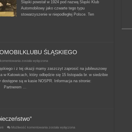
Śląski powstał w 1924 pod nazwą Śląski Klub
Automobilowy jako czwarte tego typu
stowarzyszenie w niepodległej Polsce. Ten
UTOMOBILKLUBU ŚLĄSKIEGO
JUBILEUSZ
 komentowania
została wyłączona
100-
LECIA
ląskiego i z tej okazji mamy zaszczyt zaprosić na jubileuszowy
AUTOMOBILKLUBU
 w Katowicach, który odbędzie się 15 listopada br. w siedzibie
ŚLĄSKIEGO
ty dostępne są w kasie NOSPR. Informacja na stronie:
a... Partnerem …
pieczeństwo”
„Twoje
rii
Możliwość komentowania
została wyłączona
Światła