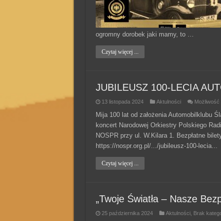
ogromny dorobek jaki mamy, to …
Czytaj więcej ...
JUBILEUSZ 100-LECIA A
13 listopada 2024
Aktulności
Możliwość
Mija 100 lat od założenia Automobilklubu Ś
koncert Narodowej Orkiestry Polskiego Radia
NOSPR przy ul. W.Kilara 1. Bezpłatne bile
https://nospr.org.pl/.../jubileusz-100-leci
Czytaj więcej ...
„Twoje Światła – Nasze Bez
25 października 2024
Aktulności
,
Brak katego