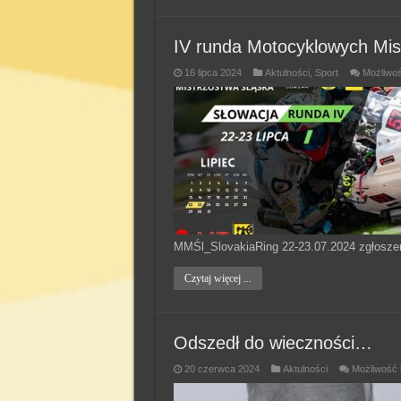
IV runda Motocyklowych Mi
16 lipca 2024
Aktulności
,
Sport
Możliwo
MMŚl_SlovakiaRing 22-23.07.2024 zgłosze
Czytaj więcej ...
Odszedł do wieczności…
20 czerwca 2024
Aktulności
Możliwość