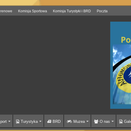
erenowe
Komisja Sportowa
Komisja Turystyki i BRD
Poczta
port
Turystyka
BRD
Muzea
O nas
Gale