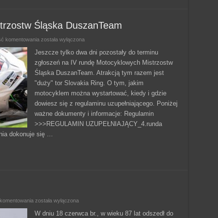
strzostw Śląska DuszanTeam
IV
ść komentowania
została wyłączona
runda
Motocyklowych
Jeszcze tylko dwa dni pozostały do terminu
Mistrzostw
zgłoszeń na IV rundę Motocyklowych Mistrzostw
Śląska
DuszanTeam
Śląska DuszanTeam. Atrakcją tym razem jest
"duży" tor Slovakia Ring. O tym, jakim
motocyklem można wystartować, kiedy i gdzie
dowiesz się z regulaminu uzupełniającego. Poniżej
ważne dokumenty i informacje: Regulamin
>>>REGULAMIN UZUPEŁNIAJĄCY_4.runda
nia dokonuje się …
Odszedł
 komentowania
została wyłączona
do
wieczności…
W dniu 18 czerwca br., w wieku 87 lat odszedł do