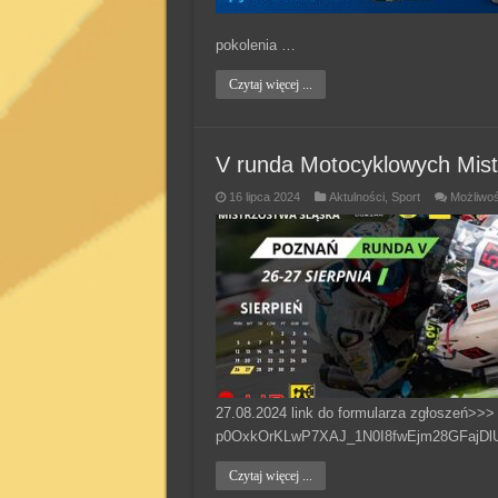
pokolenia …
Czytaj więcej ...
V runda Motocyklowych Mis
16 lipca 2024
Aktulności
,
Sport
Możliwo
27.08.2024 link do formularza zgłoszeń>>
p0OxkOrKLwP7XAJ_1N0I8fwEjm28GFajDlUq
Czytaj więcej ...