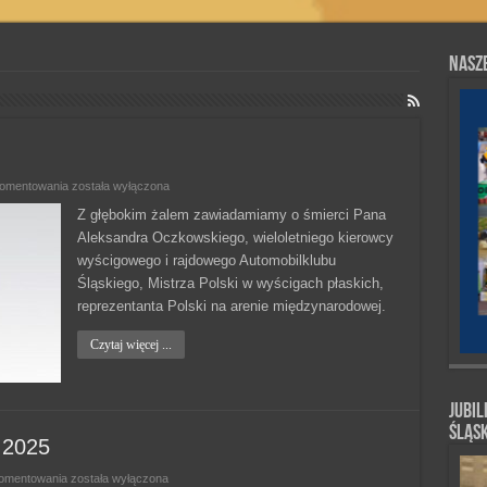
Nasze
Odszedł
komentowania
została wyłączona
do
wieczności…
Z głębokim żalem zawiadamiamy o śmierci Pana
Aleksandra Oczkowskiego, wieloletniego kierowcy
wyścigowego i rajdowego Automobilklubu
Śląskiego, Mistrza Polski w wyścigach płaskich,
reprezentanta Polski na arenie międzynarodowej.
Czytaj więcej ...
Jubil
Śląs
 2025
Składka
komentowania
została wyłączona