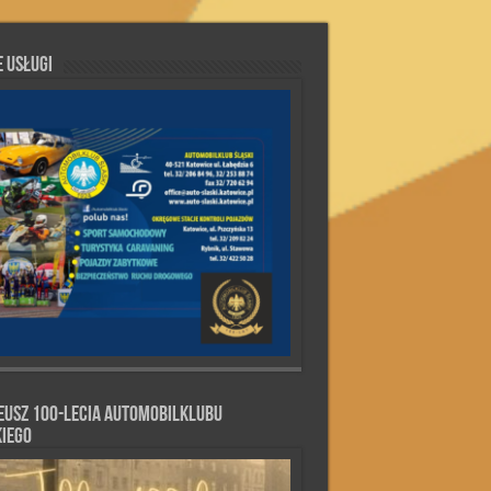
 Usługi
eusz 100-lecia Automobilklubu
kiego